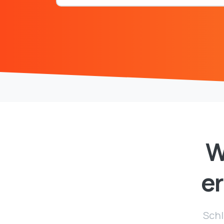
W
e
Schl