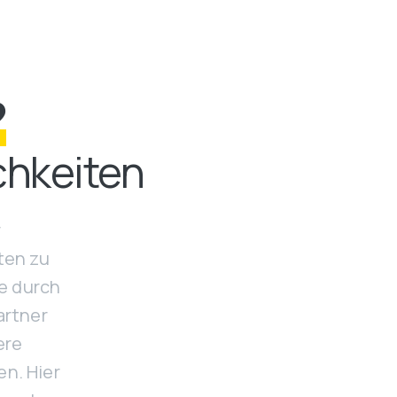
?
chkeiten
r
ten zu
ce durch
artner
ere
n. Hier