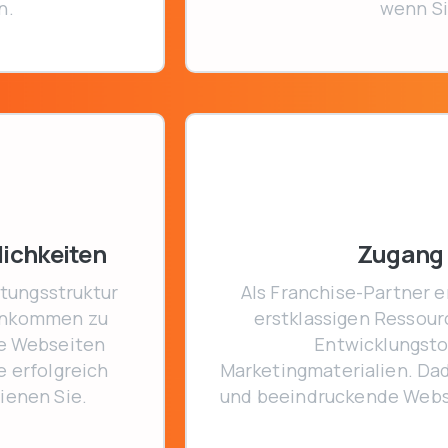
n.
wenn Si
lichkeiten
Zugang 
tungsstruktur
Als Franchise-Partner e
Einkommen zu
erstklassigen Ressour
ge Webseiten
Entwicklungsto
e erfolgreich
Marketingmaterialien. Dad
ienen Sie.
und beeindruckende Webse