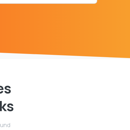
es
ks
 und