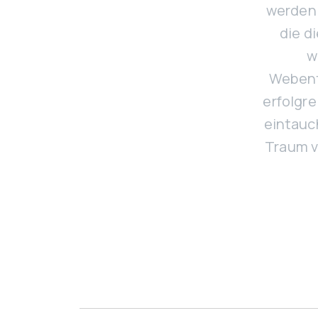
werden 
die d
w
Webent
erfolgre
eintauc
Traum v