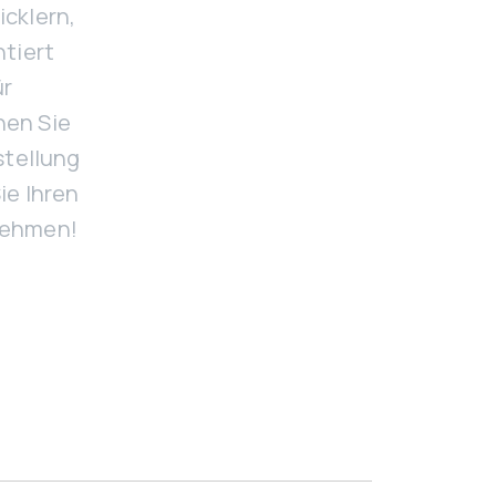
cklern,
ntiert
ür
nen Sie
stellung
ie Ihren
nehmen!