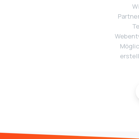
Wi
Partner
Te
Webentw
Möglic
erste