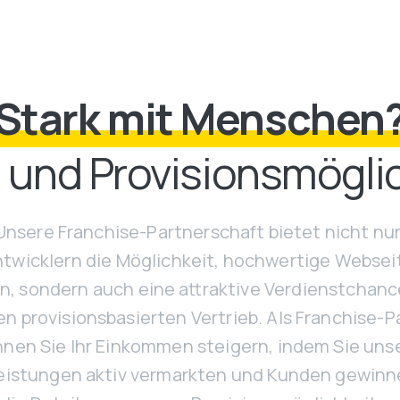
Stark mit Menschen
b und Provisionsmögli
Unsere Franchise-Partnerschaft bietet nicht nu
wicklern die Möglichkeit, hochwertige Websei
en, sondern auch eine attraktive Verdienstchan
n provisionsbasierten Vertrieb. Als Franchise-P
nen Sie Ihr Einkommen steigern, indem Sie uns
eistungen aktiv vermarkten und Kunden gewinne