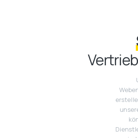
Vertrie
Webent
erstell
unsere
kön
Dienstl