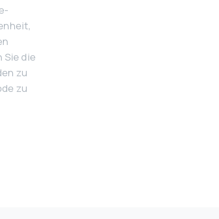
e-
enheit,
en
 Sie die
den zu
ode zu