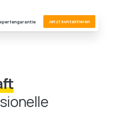
fice@website-mieten.at
+43 664 244 73 39
Jetzt kontaktieren
xpertengarantie
ft
sionelle